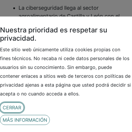
La ciberseguridad llega al sector
agroalimentario de Castilla y León con el
proyecto NIS2AGRO, cuyo objetivo es
Nuestra prioridad es respetar su
reforzar la protección digital del sector
privacidad.
frente a amenazas cibernéticas, impulsar
una transformación digital segura y
Este sitio web únicamente utiliza cookies propias con
fomentar una cultura digital en toda la
fines técnicos. No recaba ni cede datos personales de los
cadena de valor.
usuarios sin su conocimiento. Sin embargo, puede
contener enlaces a sitios web de terceros con políticas de
Bajo el lema “
NIS2 como semilla de
privacidad ajenas a esta página que usted podrá decidir si
seguridad y sostenibilidad digital
”, la
acepta o no cuando acceda a ellos.
iniciativa contempla acciones de
sensibilización, formación especializada y
CERRAR
asesoramiento, dirigidas a capacitar a
MÁS INFORMACIÓN
empresas y profesionales en buenas
prácticas de ciberseguridad y apoyar en