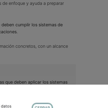
s de enfoque y ayuda a preparar
e deben cumplir los sistemas de
icaciones
.
ormación concretos, con un alcance
das que deben aplicar los sistemas
e datos
CERRAR