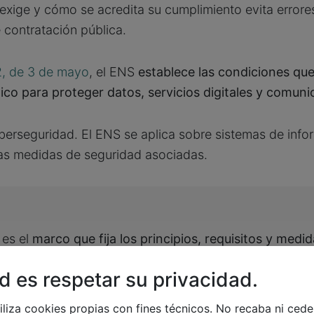
xige y cómo se acredita su cumplimiento evita errore
 contratación pública.
2, de 3 de mayo
, el ENS
establece las condiciones qu
ico para proteger datos, servicios digitales y comun
iberseguridad. El ENS se aplica sobre sistemas de inf
as medidas de seguridad asociadas. ​
 es el
marco que fija los principios, requisitos y medi
ance.
d es respetar su privacidad.
iliza cookies propias con fines técnicos. No recaba ni ced