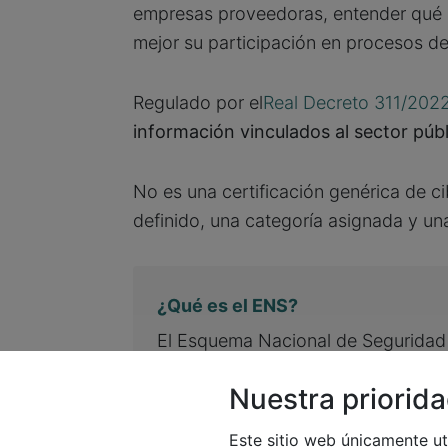
empresas proveedoras, entender qué e
mejor su participación en procesos de
Regulado por el
Real Decreto 311/202
información vinculados al sector públ
No es una certificación genérica de c
definido, una categoría asignada y un
¿Qué es el ENS?
​El Esquema Nacional de Seguridad
de información
incluidos en su alc
Nuestra priorida
Este sitio web únicamente ut