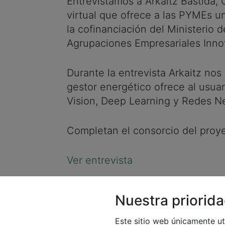
Entrevistamos a Arkaitz Bastida
virtual que ofrece a las PYMEs un
la cofinanciación del Ministerio 
Agrupaciones Empresariales Inno
Durante la entrevista Arkaitz nos
gestor energético ofrece al usuar
Vision, Deep Learning y Redes Ne
Completan el consorcio del proy
Ver entrevista
Nuestra priorida
Este sitio web únicamente ut