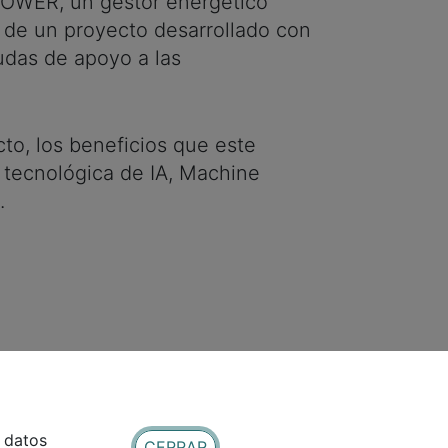
mPOWER, un gestor energético
ta de un proyecto desarrollado con
yudas de apoyo a las
cto, los beneficios que este
n tecnológica de IA, Machine
.
e datos
CERRAR