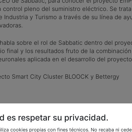
, CEO de Sabbatic, para conocer el proyecto E
 control pleno del suministro eléctrico. Se tra
de Industria y Turismo a través de su línea de a
vadoras.
 habla sobre el rol de Sabbatic dentro del proye
io final y los resultados fruto de la combinació
uronales aplicada en el desarrollo del proyecto
ecto Smart City Cluster BLOOCK y Bettergy
d es respetar su privacidad.
iliza cookies propias con fines técnicos. No recaba ni ced