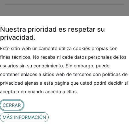
Subsectores
Nuestra prioridad es respetar su
privacidad.
Desarrollo de Contenidos, Webs, APPS, …
Este sitio web únicamente utiliza cookies propias con
(
Informática
)
fines técnicos. No recaba ni cede datos personales de los
Consultoría Tecnológica
(
Consultoría
)
usuarios sin su conocimiento. Sin embargo, puede
contener enlaces a sitios web de terceros con políticas de
Contacto
privacidad ajenas a esta página que usted podrá decidir si
acepta o no cuando acceda a ellos.
CERRAR
MÁS INFORMACIÓN