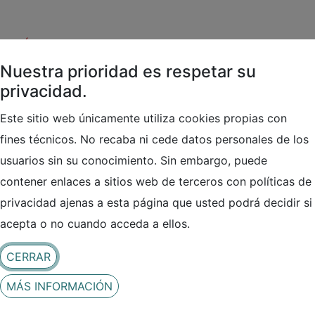
Áreas de especialización
Nuestra prioridad es respetar su
Contacto
privacidad.
Este sitio web únicamente utiliza cookies propias con
fines técnicos. No recaba ni cede datos personales de los
usuarios sin su conocimiento. Sin embargo, puede
contener enlaces a sitios web de terceros con políticas de
privacidad ajenas a esta página que usted podrá decidir si
acepta o no cuando acceda a ellos.
LOCALIZACIÓN
Ver en Google Maps
CERRAR
Paseo de Belén, 11. Edificio I+D (Campus Miguel
MÁS INFORMACIÓN
Delibes).
47011 Valladolid (Valladolid)