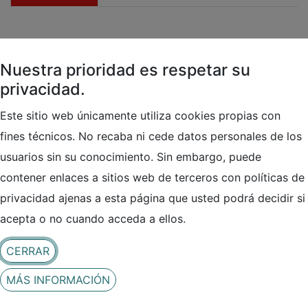
Ciberseguridad Informática
(
Informática
)
Nuestra prioridad es respetar su
Contacto
privacidad.
Este sitio web únicamente utiliza cookies propias con
fines técnicos. No recaba ni cede datos personales de los
usuarios sin su conocimiento. Sin embargo, puede
contener enlaces a sitios web de terceros con políticas de
privacidad ajenas a esta página que usted podrá decidir si
LOCALIZACIÓN
Ver en Google Maps
acepta o no cuando acceda a ellos.
PARQUE TECNOLÓGICO DE ÁLAVA. C/ Albert
CERRAR
Einstein 44, Edif. E6 – Ofic.112
01510 Miñao Gutxia (Araba/Álava)
MÁS INFORMACIÓN
España