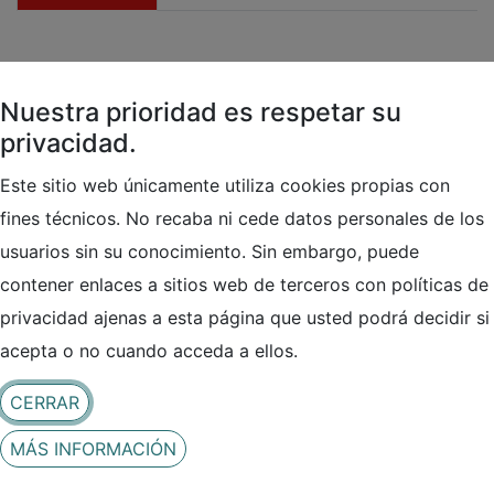
Ciberseguridad Informática
(
Informática
)
Nuestra prioridad es respetar su
Contacto
privacidad.
Este sitio web únicamente utiliza cookies propias con
fines técnicos. No recaba ni cede datos personales de los
usuarios sin su conocimiento. Sin embargo, puede
contener enlaces a sitios web de terceros con políticas de
privacidad ajenas a esta página que usted podrá decidir si
acepta o no cuando acceda a ellos.
LOCALIZACIÓN
Ver en Google Maps
CERRAR
MÁS INFORMACIÓN
PARQUE TECNOLÓGICO DE BIZKAIA, EDIF
205B