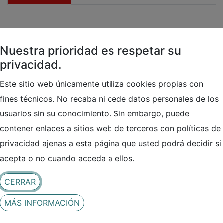
Servicios Informáticos
(
Informática
)
Nuestra prioridad es respetar su
Contacto
privacidad.
Este sitio web únicamente utiliza cookies propias con
fines técnicos. No recaba ni cede datos personales de los
usuarios sin su conocimiento. Sin embargo, puede
contener enlaces a sitios web de terceros con políticas de
privacidad ajenas a esta página que usted podrá decidir si
acepta o no cuando acceda a ellos.
LOCALIZACIÓN
Ver en Google Maps
CERRAR
Parque Tecnológico Bizkaia, Ibaizabal Bidea,
MÁS INFORMACIÓN
Edificio 500 – Planta 0
48160 Derio (Bizkaia (Vizcaya))