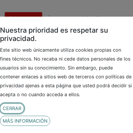
Subsectores
Áreas de especialización
Nuestra prioridad es respetar su
privacidad.
Informática
(
Informática
)
Ciberseguridad Informática
(
Informática
)
Este sitio web únicamente utiliza cookies propias con
fines técnicos. No recaba ni cede datos personales de los
Contacto
usuarios sin su conocimiento. Sin embargo, puede
contener enlaces a sitios web de terceros con políticas de
privacidad ajenas a esta página que usted podrá decidir si
acepta o no cuando acceda a ellos.
CERRAR
MÁS INFORMACIÓN