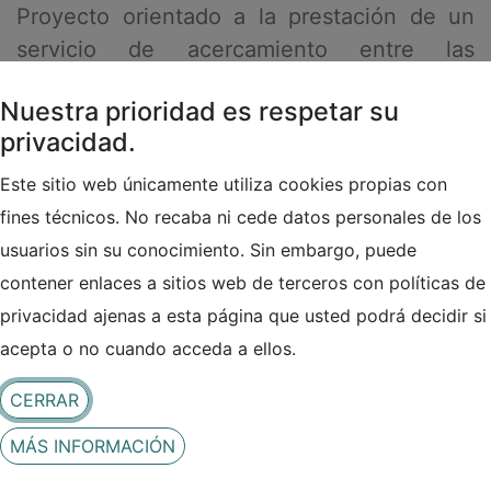
Proyecto orientado a la prestación de un
servicio de acercamiento entre las
necesidades de talento de la industria de la
Nuestra prioridad es respetar su
ciberseguridad, extensible a la industria en
privacidad.
general, y la capacitación en competencias
hard y soft que se ofrecen
Este sitio web únicamente utiliza cookies propias con
académicamente.
fines técnicos. No recaba ni cede datos personales de los
usuarios sin su conocimiento. Sin embargo, puede
En este ámbito se ha creado la primera Guía
contener enlaces a sitios web de terceros con políticas de
de perfiles profesionales en ciberseguridad,
privacidad ajenas a esta página que usted podrá decidir si
que recoge los perfiles más demandados
acepta o no cuando acceda a ellos.
por las empresas, incluyendo una
descripción de ellos, las competencias que
CERRAR
deben asumir, sus principales funciones o
MÁS INFORMACIÓN
las certificaciones que se les requieren,