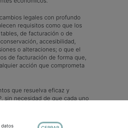
entes económicos.
s cambios legales con profundo
blecen requisitos como que los
tables, de facturación o de
conservación, accesibilidad,
isiones o alteraciones; o que el
tros de facturación de forma que,
cualquier acción que comprometa
ntos que resuelva eficaz y
P, sin necesidad de que cada uno
cenaje seguro en cloud, etc. Todo
e datos
CERRAR