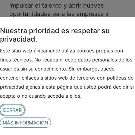
impulsar el talento y abrir nuevas
oportunidades para las empresas y
organizaciones vinculadas a ambos
Nuestra prioridad es respetar su
ecosistemas
.
privacidad.
Este sitio web únicamente utiliza cookies propias con
fines técnicos. No recaba ni cede datos personales de los
usuarios sin su conocimiento. Sin embargo, puede
contener enlaces a sitios web de terceros con políticas de
privacidad ajenas a esta página que usted podrá decidir si
acepta o no cuando acceda a ellos.
El presidente de ASCICAT,
Josep Guasch Pon
s (izquierda)
CERRAR
durante la firma del acuerdo con
Xabier Mitxelena Ruiz
,
presidente de CyberLur (derecha)
MÁS INFORMACIÓN