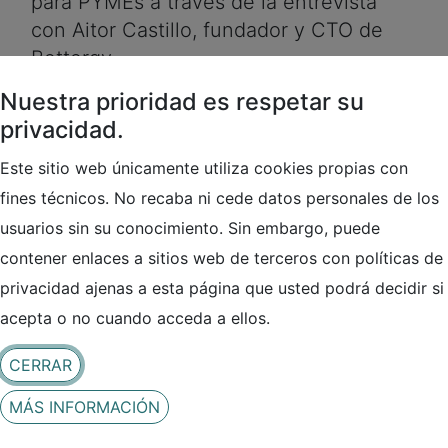
para PYMEs a través de la entrevista
con Aitor Castillo, fundador y CTO de
Bettergy.
Nuestra prioridad es respetar su
Se trata de un proyecto desarrollado
privacidad.
con la cofinanciación del Ministerio de
Este sitio web únicamente utiliza cookies propias con
Industria y Turismo a través de su línea
fines técnicos. No recaba ni cede datos personales de los
de ayudas de apoyo a las Agrupaciones
Empresariales Innovadoras.
usuarios sin su conocimiento. Sin embargo, puede
contener enlaces a sitios web de terceros con políticas de
Completan el consorcio del proyecto
privacidad ajenas a esta página que usted podrá decidir si
Smart City Cluster, BLOOCK y Sabbatic
acepta o no cuando acceda a ellos.
CERRAR
Ver entrevista
MÁS INFORMACIÓN