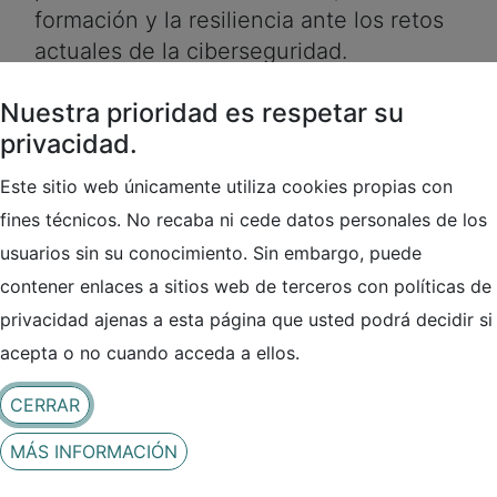
formación y la resiliencia ante los retos
actuales de la ciberseguridad.
Nuestra prioridad es respetar su
Ambas entidades comparten la
privacidad.
convicción de que la colaboración y el
intercambio de información son
Este sitio web únicamente utiliza cookies propias con
elementos esenciales para anticipar
fines técnicos. No recaba ni cede datos personales de los
amenazas y construir un entorno digital
usuarios sin su conocimiento. Sin embargo, puede
más seguro para todos. Por ello, este
contener enlaces a sitios web de terceros con políticas de
acuerdo se sustenta en la voluntad de
privacidad ajenas a esta página que usted podrá decidir si
desarrollar iniciativas conjuntas,
acepta o no cuando acceda a ellos.
compartir buenas prácticas y fomentar
el aprendizaje continuo.
CERRAR
MÁS INFORMACIÓN
En el marco de esta colaboración, RENIC
y CyberLur trabajarán juntos en el