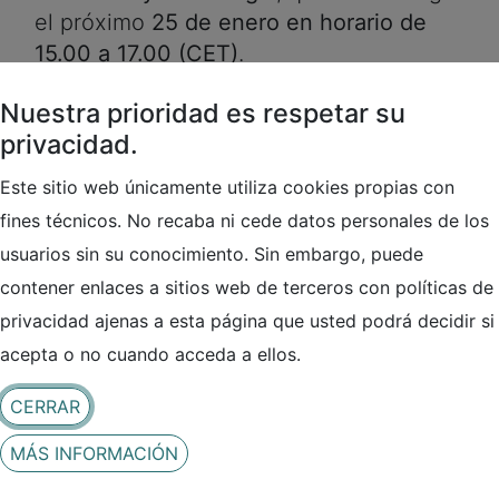
el próximo
25 de enero en horario de
15.00 a 17.00 (CET)
.
Nuestra prioridad es respetar su
En la cumbre UE-EE.UU. de junio de
privacidad.
2021, la Unión Europea y los Estados
Unidos anunciaron la creación del
Este sitio web únicamente utiliza cookies propias con
Consejo de Comercio y Tecnología, una
fines técnicos. No recaba ni cede datos personales de los
plataforma de cooperación para
usuarios sin su conocimiento. Sin embargo, puede
garantizar que las políticas comerciales
contener enlaces a sitios web de terceros con políticas de
y tecnológicas puedan cumplir con los
privacidad ajenas a esta página que usted podrá decidir si
ciudadanos de la UE y los EE. UU., y
acepta o no cuando acceda a ellos.
demostrar al mundo cómo los enfoques
democráticos y orientados al mercado al
CERRAR
comercio, la tecnología y la innovación
MÁS INFORMACIÓN
pueden mejorar vidas y ser una fuerza
para una mayor prosperidad. Uno de los