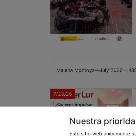
Malena Montoya
—
July 2026
— 138
7/23/26
Nuestra priorida
Este sitio web únicamente ut