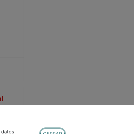
l
e datos
CERRAR