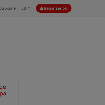
Asóciate
ES
Iniciar sesión
 de
opa