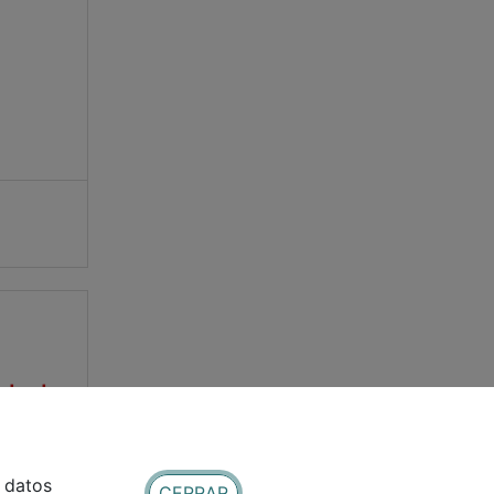
idad.
e datos
CERRAR