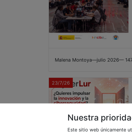
Malena Montoya
—
julio 2026
— 147
23/7/26
Nuestra priorida
Este sitio web únicamente ut