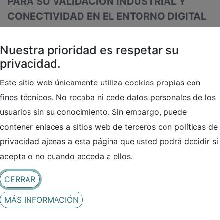
PARA SU VALIDACIÓN INDUSTRIAL Y
CONECTIVIDAD EN EL ENTORNO DIGITAL
IMPULSO propone un desarrollo novedoso
Nuestra prioridad es respetar su
en la cadena de valor de componentes
privacidad.
metálicos fabricados por impresión 3D, con
la finalidad última de establecer una
Este sitio web únicamente utiliza cookies propias con
metodología eficiente y sencilla que
fines técnicos. No recaba ni cede datos personales de los
permita la implantación de la tecnología
usuarios sin su conocimiento. Sin embargo, puede
aditiva en la cadena de producción de
contener enlaces a sitios web de terceros con políticas de
fabricación de los sectores aeroespacial y
privacidad ajenas a esta página que usted podrá decidir si
el médico, buscando aumentar el grado de
acepta o no cuando acceda a ellos.
aprovechamiento tecnológico.
CERRAR
MÁS INFORMACIÓN
Noticias relacionadas: