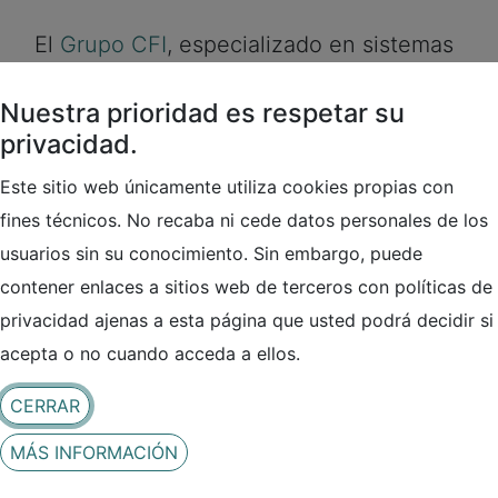
El
Grupo CFI
, especializado en sistemas
de gestión de la seguridad y la
privacidad de la información, es uno de
Nuestra prioridad es respetar su
los socios participantes en el
proyecto
privacidad.
NIS2AGRO
, una iniciativa que refuerza la
Este sitio web únicamente utiliza cookies propias con
ciberseguridad en el sector
fines técnicos. No recaba ni cede datos personales de los
agroalimentario de Castilla y León
usuarios sin su conocimiento. Sin embargo, puede
facilitando el cumplimiento de la
contener enlaces a sitios web de terceros con políticas de
Directiva NIS2.
privacidad ajenas a esta página que usted podrá decidir si
acepta o no cuando acceda a ellos.
En esta entrevista, su cofundador y CEO,
Julio César Miguel Pérez
, explica por
CERRAR
qué la ciberseguridad es un elemento
clave para el sector agroalimentario,
MÁS INFORMACIÓN
cuáles son los errores más comunes que